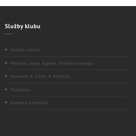
Služby
klubu
Cenník cvičení
Masáže, sauny, kúpele, fyzikálna terapia
Koncerty & Filmy & Knižnica
Podujatia
Klubová predajňa