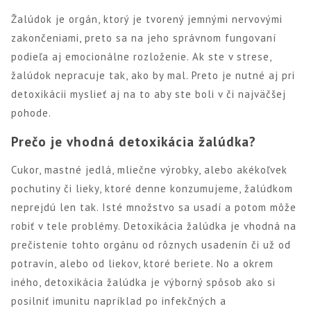
Žalúdok je orgán, ktorý je tvorený jemnými nervovými
zakončeniami, preto sa na jeho správnom fungovaní
podieľa aj emocionálne rozloženie. Ak ste v strese,
žalúdok nepracuje tak, ako by mal. Preto je nutné aj pri
detoxikácii myslieť aj na to aby ste boli v či najväčšej
pohode.
Prečo je vhodná detoxikácia žalúdka?
Cukor, mastné jedlá, mliečne výrobky, alebo akékoľvek
pochutiny či lieky, ktoré denne konzumujeme, žalúdkom
neprejdú len tak. Isté množstvo sa usadí a potom môže
robiť v tele problémy. Detoxikácia žalúdka je vhodná na
prečistenie tohto orgánu od rôznych usadenín či už od
potravín, alebo od liekov, ktoré beriete. No a okrem
iného, detoxikácia žalúdka je výborný spôsob ako si
posilniť imunitu napríklad po infekčných a