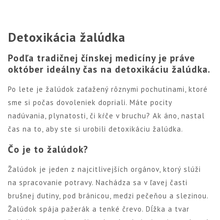
Detoxikácia žalúdka
Podľa tradičnej čínskej medicíny je práve
október ideálny čas na detoxikáciu žalúdka.
Po lete je žalúdok zaťažený rôznymi pochutinami, ktoré
sme si počas dovoleniek dopriali. Máte pocity
nadúvania, plynatosti, či kŕče v bruchu? Ak áno, nastal
čas na to, aby ste si urobili detoxikáciu žalúdka.
Čo je to žalúdok?
Žalúdok je jeden z najcitlivejších orgánov, ktorý slúži
na spracovanie potravy. Nachádza sa v ľavej časti
brušnej dutiny, pod bránicou, medzi pečeňou a slezinou.
Žalúdok spája pažerák a tenké črevo. Dĺžka a tvar