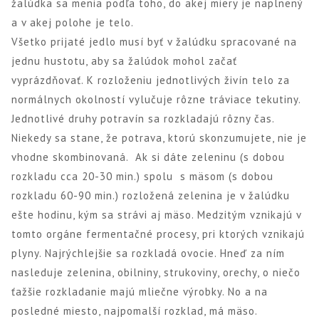
žalúdka sa menia podľa toho, do akej miery je naplnený
a v akej polohe je telo.
Všetko prijaté jedlo musí byť v žalúdku spracované na
jednu hustotu, aby sa žalúdok mohol začať
vyprázdňovať. K rozloženiu jednotlivých živín telo za
normálnych okolností vylučuje rôzne tráviace tekutiny.
Jednotlivé druhy potravín sa rozkladajú rôzny čas.
Niekedy sa stane, že potrava, ktorú skonzumujete, nie je
vhodne skombinovaná. Ak si dáte zeleninu (s dobou
rozkladu cca 20-30 min.) spolu s mäsom (s dobou
rozkladu 60-90 min.) rozložená zelenina je v žalúdku
ešte hodinu, kým sa strávi aj mäso. Medzitým vznikajú v
tomto orgáne fermentačné procesy, pri ktorých vznikajú
plyny. Najrýchlejšie sa rozkladá ovocie. Hneď za ním
nasleduje zelenina, obilniny, strukoviny, orechy, o niečo
ťažšie rozkladanie majú mliečne výrobky. No a na
posledné miesto, najpomalší rozklad, má mäso.