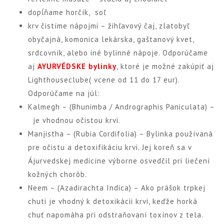
dopĺňame horčík, soľ
krv čistíme nápojmi – žihľavový čaj, zlatobyľ
obyčajná, komonica lekárska, gaštanový kvet,
srdcovník, alebo iné bylinné nápoje. Odporúčame
aj
AYURVÉDSKE bylinky
, ktoré je možné zakúpiť aj
Lighthouseclube( vcene od 11 do 17 eur).
Odporúčame na júl:
Kalmegh – (Bhunimba / Andrographis Paniculata) –
je vhodnou očistou krvi.
Manjistha – (Rubia Cordifolia) – Bylinka používaná
pre očistu a detoxifikáciu krvi. Jej koreň sa v
Ájurvedskej medicíne výborne osvedčil pri liečení
kožných chorôb.
Neem – (Azadirachta Indica) – Ako prášok trpkej
chuti je vhodný k detoxikácii krvi, keďže horká
chuť napomáha pri odstraňovaní toxínov z tela.