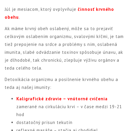
Júl je mesiacom, ktorý ovplyvňuje
činnosť krvného
obehu
.
Ak máme krvný obeh oslabený, môže sa to prejaviť
celkovým oslabením organizmu, svalovými kŕčmi, je tam
tiež prepojenie na srdce a problémy s ním, oslabená
imunita, slabé odvádzanie toxínov spôsobuje únavu, ak
je dlhodobé, tak chronickú, zlepšuje výživu orgánov a
teda celého tela.
Detoxikácia organizmu a posilnenie krvného obehu a
teda aj našej imunity:
Kaligrafické zdravie – vnútorné cvičenia
zamerané na cirkuláciu krvi – v čase medzi 19-21
hod
dostatočný prísun tekutín
reflexné masáže – stačia aj chodidiel