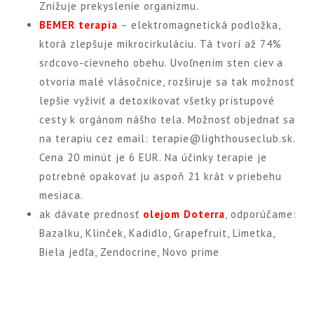
Znižuje prekyslenie organizmu.
BEMER terapia
– elektromagnetická podložka,
ktorá zlepšuje mikrocirkuláciu. Tá tvorí až 74%
srdcovo-cievneho obehu. Uvoľnením sten ciev a
otvoria malé vlásočnice, rozširuje sa tak možnosť
lepšie vyživiť a detoxikovať všetky prístupové
cesty k orgánom nášho tela. Možnosť objednať sa
na terapiu cez email: terapie@lighthouseclub.sk.
Cena 20 minút je 6 EUR. Na účinky terapie je
potrebné opakovať ju aspoň 21 krát v priebehu
mesiaca.
ak dávate prednosť
olejom Doterra
, odporúčame:
Bazalku, Klinček, Kadidlo, Grapefruit, Limetka,
Biela jedľa, Zendocrine, Novo prime