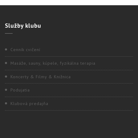
Služby
klubu
Cenník cvičení
Masáže, sauny, kúpele, fyzikálna terapia
Koncerty & Filmy & Knižnica
Podujatia
Klubová predajňa