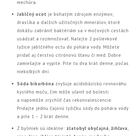
mechúra.
Jablčný ocot
je bohatým zdrojom enzýmov,
draslíka a ďalších užitočných minerálov, ktoré
dokážu zabrániť baktériám sa v močových cestách
usádzať a rozmnožovať. Nalejte 2 polievkové
lyžice jablčného octu do pohára vody. Môžete
pridať aj čerstvú citrónovú šťavu či med. Dobre
zamiešajte a vypite. Pite to dva krát denne, počas
niekoľkých dní.
Sóda bikarbóna
zvyšuje acidobázickú rovnováhu
kyslého moču, čím môže uľaviť od bolesti
a napomôže zrýchliť čas rekonvalescencie.
Pridajte jednu čajovú lyžičku sódy do pohára vody
a pite 1 – 2 krát denne.
Z byliniek sú ideálne:
zlatobyľ obyčajná
,
žihľava
,