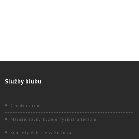
Služby
klubu
Cenník cvičení
Masáže, sauny, kúpele, fyzikálna terapia
Koncerty & Filmy & Knižnica