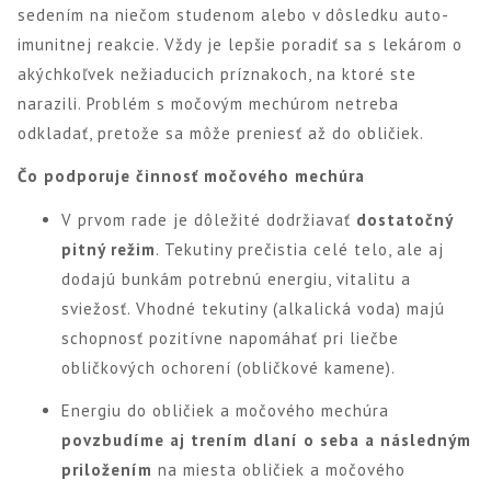
sedením na niečom studenom alebo v dôsledku auto-
imunitnej reakcie. Vždy je lepšie poradiť sa s lekárom o
akýchkoľvek nežiaducich príznakoch, na ktoré ste
narazili. Problém s močovým mechúrom netreba
odkladať, pretože sa môže preniesť až do obličiek.
Čo podporuje činnosť močového mechúra
V prvom rade je dôležité dodržiavať
dostatočný
pitný režim
. Tekutiny prečistia celé telo, ale aj
dodajú bunkám potrebnú energiu, vitalitu a
sviežosť. Vhodné tekutiny (alkalická voda) majú
schopnosť pozitívne napomáhať pri liečbe
obličkových ochorení (obličkové kamene).
Energiu do obličiek a močového mechúra
povzbudíme aj trením dlaní o seba a následným
priložením
na miesta obličiek a močového