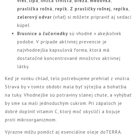
vres
,
lipa
,
ihlica tŕnistá
,
breza
,
medovka
,
praslička roľná
,
repík.
Z
prasličky roľnej
,
repíku
,
zelerový odvar
(vňať) si môžete pripraviť aj sedací
kúpeľ.
Brusnice
a čučoriedky
sú vhodné v akejkoľvek
podobe. V prípade aktívnej prevencie je
najvhodnejšia kapsulová forma, ktorá má
dostatočné koncentrované množstvo aktívnej
látky.
Keď je vonku chlad, telo potrebujeme prehriať z vnútra.
Strava by v tomto období mala byť sýtejšia a bohatšia
na tuky. Vhodnejšie sú potraviny slanej chute, a vyhýbať
by sme sa mali jednoduchým cukrom. Pri zápaloch je
dobré doplniť vitamín C, ktorý moč okysličí a bojuje
proti mikroorganizmom.
Výrazne môžu pomôcť aj esenciálne oleje doTERRA.