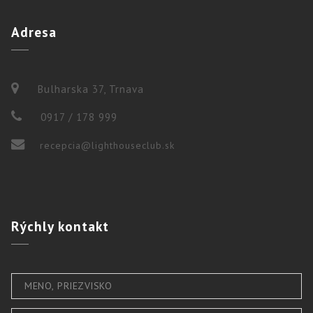
Adresa
Bulharska 37, Trnava
0917 / 178 999
recepcia@lighthouseclub.sk
Rýchly
kontakt