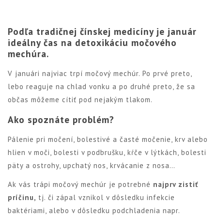
Podľa tradičnej čínskej medicíny je január
ideálny čas na detoxikáciu močového
mechúra.
V januári najviac trpí močový mechúr. Po prvé preto,
lebo reaguje na chlad vonku a po druhé preto, že sa
občas môžeme cítiť pod nejakým tlakom.
Ako spoznáte problém?
Pálenie pri močení, bolestivé a časté močenie, krv alebo
hlien v moči, bolesti v podbrušku, kŕče v lýtkách, bolesti
päty a ostrohy, upchatý nos, krvácanie z nosa…
Ak vás trápi močový mechúr je potrebné
najprv zistiť
príčinu,
tj. či zápal vznikol v dôsledku infekcie
baktériami, alebo v dôsledku podchladenia napr.