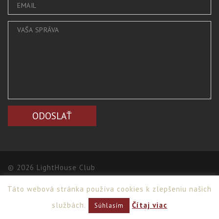
© 2026 LightHouse Club
Táto webová stránka používa cookies k zlepšeniu našich
Webdesign
,
PPC
>
Netsuccess.sk
službách.
Čítaj viac
Súhlasím