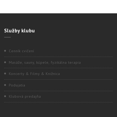
Služby
klubu
Cenník cvičení
Masáže, sauny, kúpele, fyzikálna terapia
Koncerty & Filmy & Knižnica
Podujatia
Klubová predajňa