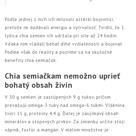
Podľa jednej z nich ich milovali aztécki bojovníci,
pretože im dodávali energiu a vytrvalosť. Tvrdili, že 1
lyžica chia semien ich udržala pri sile až 24 hodín.
Vďaka nim vládali behať dlhé vzdialenosti a bojovať.
Poďme však do reality a pozrime sa na skutočné
benefity chia semiačok.
Chia semiačkam nemožno uprieť
bohatý obsah živín
V 30 g semien je zastúpených 9 g tukov, pričom
prevažujú omega-3 tuky nad omega-6 tukmi. Vláknina
tvorí 11 g, proteíny 4,4 g. Ďalej je zaujímavý obsah
minerálov a stopových prvkov. Za zmienku určite stojí
vápnik, fosfor a mangán. V malom množstve je