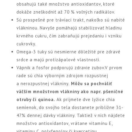
obsahujú také množstvo antioxidantov, ktoré
dokáže zneškodniť až 70 % voľných radikálov.
Sú prospešné pre tráviaci trakt, nakoľko sú nabité
vlákninou. Navyše pomáhajú stabilizovať hladinu
krvného cukru, čím zabraňujú prejedaniu i vzniku
cukrovky.
Omega-3 tuky sú nesmierne dôležité pre zdravé
srdce a majú protizápalové vlastnosti.
Vápnik a fosfor podporujú zdravie zubov.V prvom
rade sú chia výborným zdrojom rozpustnej
a nerozpustnej vlákniny.
Môžu sa pochváliť
väčším množstvom vlákniny ako napr. pšeničné
otruby či quinoa.
Ak prijmete dve lyžice chia
semienok, do svojho tela dostanete približne 31-
47% dennej dávky vlákniny. Taktiež
v nich nájdete
množstvo antioxidantov
, vrátane vitamínu E,
vitamínu C, polyfenolov či kvercetínu.