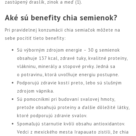
zastúpený draslík, zinok a meď (1).
Aké sú benefity chia semienok?
Pri pravidelnej konzumácii chia semiačok môžete na
sebe pocítiť tieto benefity:
Sú výborným zdrojom energie – 30 g semienok
obsahuje 137 kcal, zdravé tuky, kvalitné proteíny,
vlákninu, minerály a stopové prvky. Jedná sa
o potravinu, ktorá uvoľňuje energiu postupne.
Podporujú zdravie kostí preto, lebo sú slušným
zdrojom vápnika.
Sú pomocníkmi pri budovaní svalovej hmoty,
pretože obsahujú proteíny a ďalšie dôležité látky,
ktoré podporujú zdravie svalov.
Spomaľujú starnutie kvôli obsahu antioxidantov.
Vedci z mexického mesta Irapauato zistili, že chia