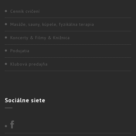
Cenník cvičení
Masáže, sauny, kúpele, fyzikálna terapia
Koncerty & Filmy & Knižnica
Podujatia
Klubová predajňa
Sociálne
siete