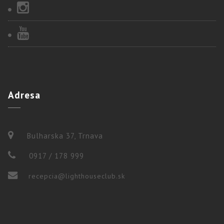
Adresa
Bulharska 37, Trnava
0917 / 178 999
recepcia@lighthouseclub.sk