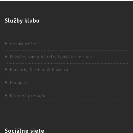
Služby
klubu
Cenník cvičení
Masáže, sauny, kúpele, fyzikálna terapia
Koncerty & Filmy & Knižnica
Podujatia
Klubová predajňa
Sociálne
siete