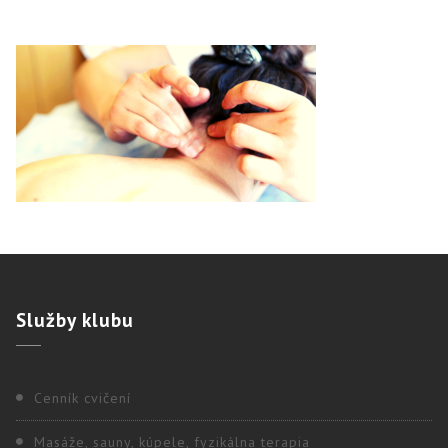
Služby
klubu
Cenník cvičení
Masáže, sauny, kúpele, fyzikálna terapia