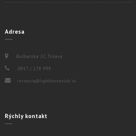
Adresa
Bulharska 37, Trnava
0917 / 178 999
recepcia@lighthouseclub.sk
Rýchly
kontakt