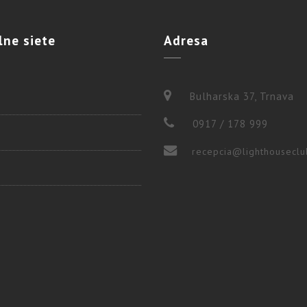
lne
siete
Adresa
Bulharska 37, Trnava
0917 / 178 999
recepcia@lighthouseclu