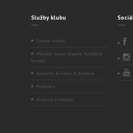
Služby
klubu
Sociá
Cenník cvičení
Masáže, sauny, kúpele, fyzikálna
terapia
Koncerty & Filmy & Knižnica
Podujatia
Klubová predajňa