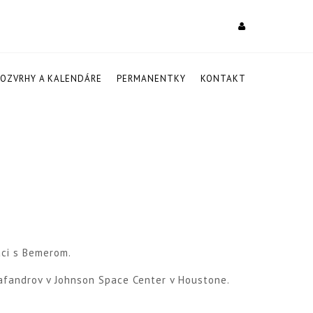
ROZVRHY A KALENDÁRE
PERMANENTKY
KONTAKT
áci s Bemerom.
afandrov v Johnson Space Center v Houstone.