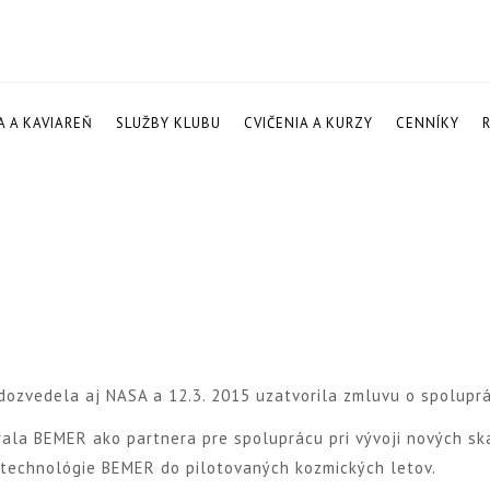
A A KAVIAREŇ
SLUŽBY KLUBU
CVIČENIA A KURZY
CENNÍKY
dozvedela aj NASA a 12.3. 2015 uzatvorila zmluvu o spolupr
rala BEMER ako partnera pre spoluprácu pri vývoji nových sk
u technológie BEMER do pilotovaných kozmických letov.