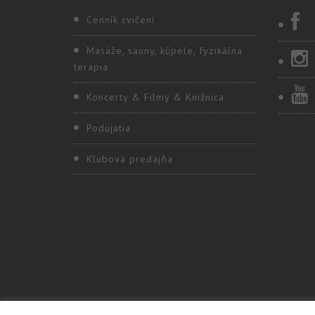
Cenník cvičení
Masáže, sauny, kúpele, fyzikálna
terapia
Koncerty & Filmy & Knižnica
Podujatia
Klubová predajňa