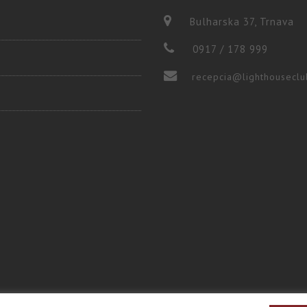
Bulharska 37, Trnava
0917 / 178 999
recepcia@lighthouseclu