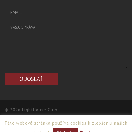
© 2026 LightHouse Club
Táto webová stránka používa cookies k zlepšeniu našich
Webdesign
,
PPC
>
Netsuccess.sk