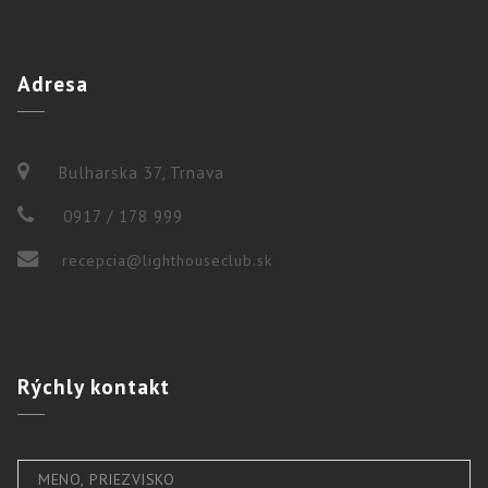
Adresa
Bulharska 37, Trnava
0917 / 178 999
recepcia@lighthouseclub.sk
Rýchly
kontakt