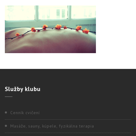
Služby
klubu
Cenník cvičení
Masáže, sauny, kúpele, fyzikálna terapia