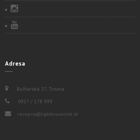
Adresa
Bulharska 37, Trnava
0917 / 178 999
recepcia@lighthouseclub.sk