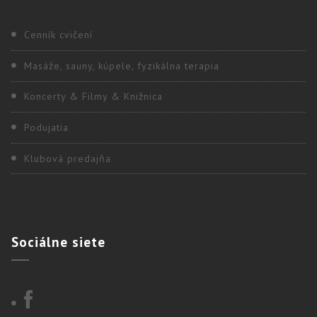
Cenník cvičení
Masáže, sauny, kúpele, fyzikálna terapia
Koncerty & Filmy & Knižnica
Podujatia
Klubová predajňa
Sociálne
siete