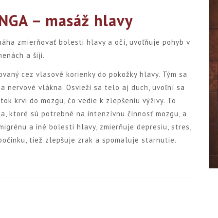
ANGA
– masáž hlavy
áha zmierňovať bolesti hlavy a očí, uvoľňuje pohyb v
enách a šiji.
bovaný cez vlasové korienky do pokožky hlavy. Tým sa
 a nervové vlákna. Osvieži sa telo aj duch, uvoľní sa
tok krvi do mozgu, čo vedie k zlepšeniu výživy. To
ka, ktoré sú potrebné na intenzívnu činnosť mozgu, a
igrénu a iné bolesti hlavy, zmierňuje depresiu, stres,
počinku, tiež zlepšuje zrak a spomaluje starnutie.