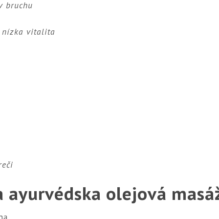
v bruchu
 nízka vitalita
reči
 ayurvédska olejová masá
ha