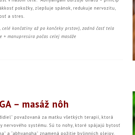
äkkosť pokožky, zlepšuje spánok, redukuje nervozitu,
osť a stres.
, celé končatiny až po končeky prstov), zadná časť tela
ije + manupresúra počas celej masáže
A – masáž nôh
idiel” považovaná za matku všetkých terapií, ktorá
hy nervového systému. Sú to nohy, ktoré spájajú bytosť
ha” a “abhyangha” znamená požitie bylinných olejov.