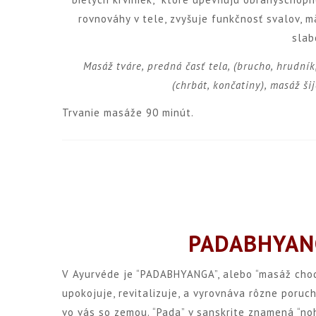
rovnováhy v tele, zvyšuje funkčnosť svalov, m
slab
Masáž tváre, predná časť tela, (brucho, hrudník
(chrbát, končatiny), masáž š
Trvanie masáže 90 minút.
PADABHYANG
V Ayurvéde je “PADABHYANGA”, alebo “masáž chod
upokojuje, revitalizuje, a vyrovnáva rôzne poruc
vo vás so zemou. “Pada” v sanskrite znamená “no