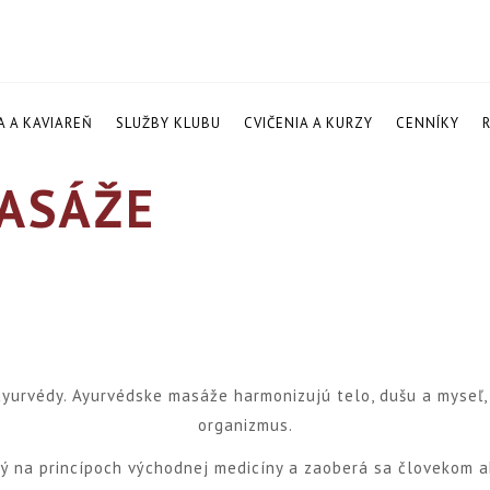
A A KAVIAREŇ
SLUŽBY KLUBU
CVIČENIA A KURZY
CENNÍKY
ASÁŽE
yurvédy. Ayurvédske masáže harmonizujú telo, dušu a myseľ, 
organizmus.
ný na princípoch východnej medicíny a zaoberá sa človekom a