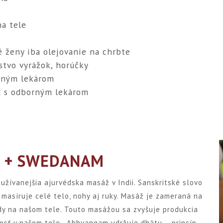
na tele
 ženy iba olejovanie na chrbte
stvo vyrážok, horúčky
orným lekárom
ť s odborným lekárom
+ SWEDANAM
žívanejšia ajurvédska masáž v Indii. Sanskritské slovo
masíruje celé telo, nohy aj ruky. Masáž je zameraná na
ody na našom tele. Touto masážou sa zvyšuje produkcia
nosť v našom tele. Abhyangam udržuje dhátu – princíp