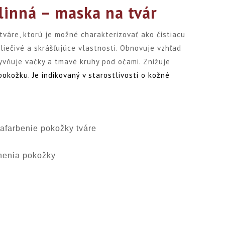
linná – maska na tvár
váre, ktorú je možné charakterizovať ako čistiacu
 liečivé a skrášľujúce vlastnosti. Obnovuje vzhľad
lyvňuje vačky a tmavé kruhy pod očami. Znižuje
pokožku. Je indikovaný v starostlivosti o kožné
zafarbenie pokožky tváre
anenia pokožky