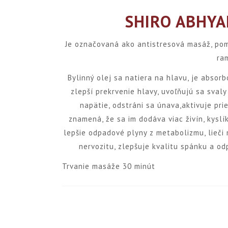
SHIRO ABHY
Je označovaná ako antistresová masáž, pom
ram
Bylinný olej sa natiera na hlavu, je absor
zlepší prekrvenie hlavy, uvoľňujú sa svaly
napätie, odstráni sa únava,aktivuje prie
znamená, že sa im dodáva viac živín, kyslí
lepšie odpadové plyny z metabolizmu, lieči m
nervozitu, zlepšuje kvalitu spánku a od
Trvanie masáže 30 minút