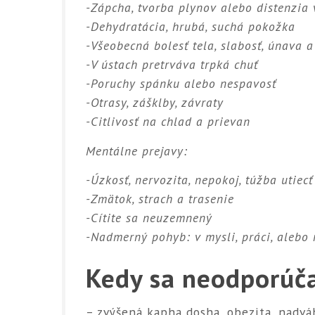
-Zápcha, tvorba plynov alebo distenzia 
-Dehydratácia, hrubá, suchá pokožka
-Všeobecná bolesť tela, slabosť, únava a
-V ústach pretrváva trpká chuť
-Poruchy spánku alebo nespavosť
-Otrasy, zášklby, závraty
-Citlivosť na chlad a prievan
Mentálne prejavy:
-Úzkosť, nervozita, nepokoj, túžba utiecť
-Zmätok, strach a trasenie
-Cítite sa neuzemnený
-Nadmerný pohyb: v mysli, práci, alebo 
Kedy sa neodporúča
– zvýšená kapha dosha, obezita, nadvá