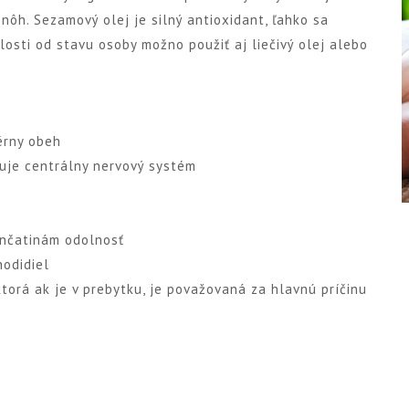
nôh. Sezamový olej je silný antioxidant, ľahko sa
losti od stavu osoby možno použiť aj liečivý olej alebo
érny obeh
zuje centrálny nervový systém
ončatinám odolnosť
hodidiel
ktorá ak je v prebytku, je považovaná za hlavnú príčinu