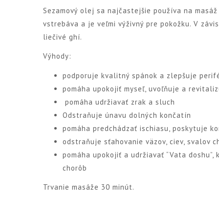
Sezamový olej sa najčastejšie používa na masáž 
vstrebáva a je veľmi výživný pre pokožku. V závis
liečivé ghí.
Výhody:
podporuje kvalitný spánok a zlepšuje perif
pomáha upokojiť myseľ, uvoľňuje a revitali
pomáha udržiavať zrak a sluch
Odstraňuje únavu dolných končatín
pomáha predchádzať ischiasu, poskytuje k
odstraňuje sťahovanie väzov, ciev, svalov c
pomáha upokojiť a udržiavať “Vata doshu”, 
chorôb
Trvanie masáže 30 minút.