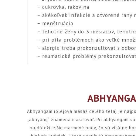
– cukrovka, rakovina
– akékoľvek infekcie a otvorené rany 
– menštruácia
– tehotné ženy do 3 mesiacov, tehotné
– pri pita problémoch ako veľké množ
– alergie treba prekonzultovať s odb
– reumatické problémy prekonzultova
ABHYANGA
Abhyangam (olejová masáž celého tela) je najpou
„abhyang“ znamená masírovať. Pri abhyangam sa 
najdôležitejšie marmové body, čo sú vitálne b
bielych krviniek, ktoré upevňujú obranyschop