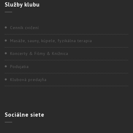
Služby
klubu
Cenník cvičení
Masáže, sauny, kúpele, fyzikálna terapia
Koncerty & Filmy & Knižnica
Podujatia
Klubová predajňa
Sociálne
siete