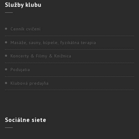
Služby
klubu
Cenník cvičení
Masáže, sauny, kúpele, fyzikálna terapia
Koncerty & Filmy & Knižnica
Podujatia
Klubová predajňa
Sociálne
siete