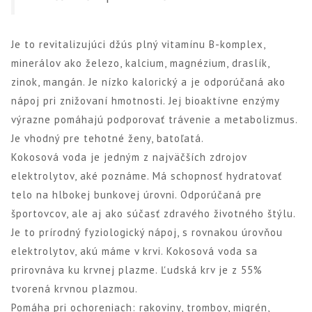
Je to revitalizujúci džús plný vitamínu B-komplex,
minerálov ako železo, kalcium, magnézium, draslík,
zinok, mangán. Je nízko kalorický a je odporúčaná ako
nápoj pri znižovaní hmotnosti. Jej bioaktívne enzýmy
výrazne pomáhajú podporovať trávenie a metabolizmus.
Je vhodný pre tehotné ženy, batoľatá.
Kokosová voda je jedným z najväčších zdrojov
elektrolytov, aké poznáme. Má schopnosť hydratovať
telo na hlbokej bunkovej úrovni. Odporúčaná pre
športovcov, ale aj ako súčasť zdravého životného štýlu.
Je to prírodný fyziologický nápoj, s rovnakou úrovňou
elektrolytov, akú máme v krvi. Kokosová voda sa
prirovnáva ku krvnej plazme. Ľudská krv je z 55%
tvorená krvnou plazmou.
Pomáha pri ochoreniach: rakoviny, trombov, migrén,