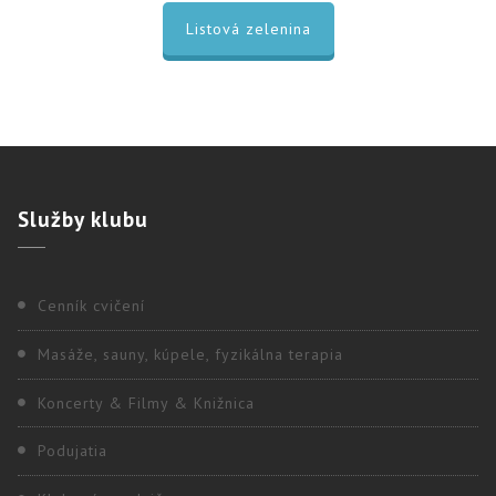
Listová zelenina
Služby
klubu
Cenník cvičení
Masáže, sauny, kúpele, fyzikálna terapia
Koncerty & Filmy & Knižnica
Podujatia