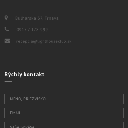
Bulharska 37, Trnava
0917 / 178 999
recepcia@lighthouseclub.sk
Rýchly
kontakt