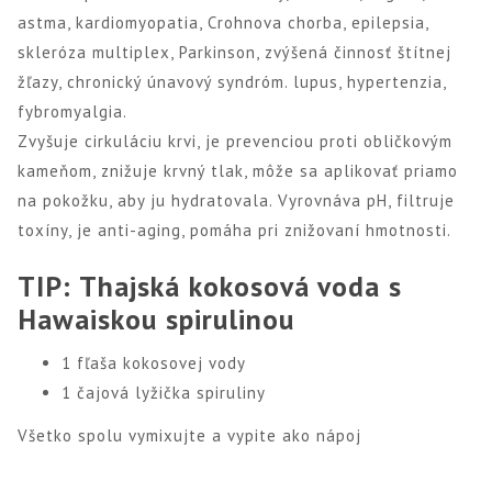
astma, kardiomyopatia, Crohnova chorba, epilepsia,
skleróza multiplex, Parkinson, zvýšená činnosť štítnej
žľazy, chronický únavový syndróm. lupus, hypertenzia,
fybromyalgia.
Zvyšuje cirkuláciu krvi, je prevenciou proti obličkovým
kameňom, znižuje krvný tlak, môže sa aplikovať priamo
na pokožku, aby ju hydratovala. Vyrovnáva pH, filtruje
toxíny, je anti-aging, pomáha pri znižovaní hmotnosti.
TIP: Thajská kokosová voda s
Hawaiskou spirulinou
1 fľaša kokosovej vody
1 čajová lyžička spiruliny
Všetko spolu vymixujte a vypite ako nápoj