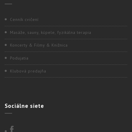
Cenník cvičení
Masáže, sauny, kúpele, fyzikálna terapia
Koncerty & Filmy & Knižnica
Podujatia
Klubová predajňa
Sociálne
siete