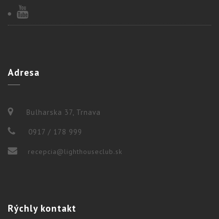
Adresa
Bulharska 37, Trnava
0917 / 178 999
recepcia@lighthouseclub.sk
Rýchly
kontakt