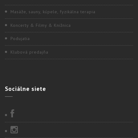
Masáže, sauny, kúpele, fyzikálna terapia
Koncerty & Filmy & Knižnica
Podujatia
Klubová predajňa
Sociálne
siete